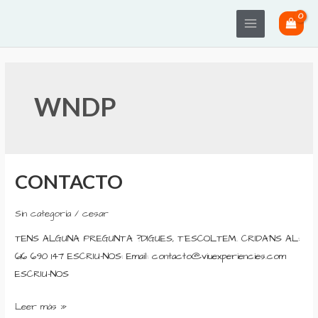
Ir
Main
al
Menu
contenido
Paginación
de
WNDP
entradas
CONTACTO
CONTACTO
Sin categoría
/
cesar
TENS ALGUNA PREGUNTA ?DIGUES, T´ESCOLTEM. CRIDA´NS AL:
616 690 147 ESCRIU-NOS: Email: contacto@viuexperiencies.com
ESCRIU-NOS
Leer más »