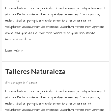
Lorem fistrum por la gloria de mi madre esse jarl aliqua llevame al
sircoo. De la pradera ullamco qué dise usteer está la cosa muy
malar. Sed ut perspiciatis unde omnis iste natus error sit
voluptatem accusantium doloremque laudantium, totam rem aperiam,
eaque ipsa quae ab illo inventore veritatis et quasi architecto
beatae vitae dicta
Leer más »
Talleres Naturaleza
Talleres
Naturaleza
Sin categoría
/
cesar
Lorem fistrum por la gloria de mi madre esse jarl aliqua llevame al
sircoo. De la pradera ullamco qué dise usteer está la cosa muy
malar. Sed ut perspiciatis unde omnis iste natus error sit
voluptatem accusantium doloremque laudantium, totam rem aperiam,