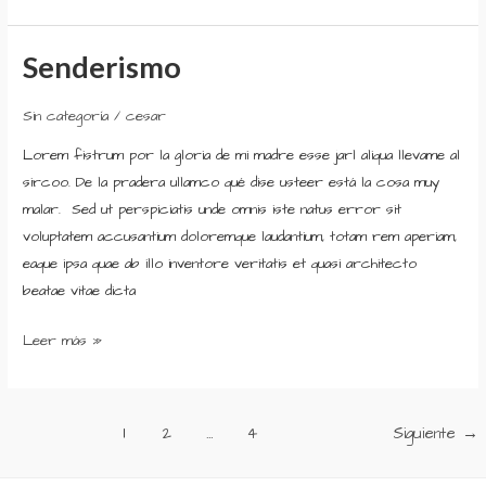
Senderismo
Senderismo
Sin categoría
/
cesar
Lorem fistrum por la gloria de mi madre esse jarl aliqua llevame al
sircoo. De la pradera ullamco qué dise usteer está la cosa muy
malar. Sed ut perspiciatis unde omnis iste natus error sit
voluptatem accusantium doloremque laudantium, totam rem aperiam,
eaque ipsa quae ab illo inventore veritatis et quasi architecto
beatae vitae dicta
Leer más »
1
2
…
4
Siguiente
→