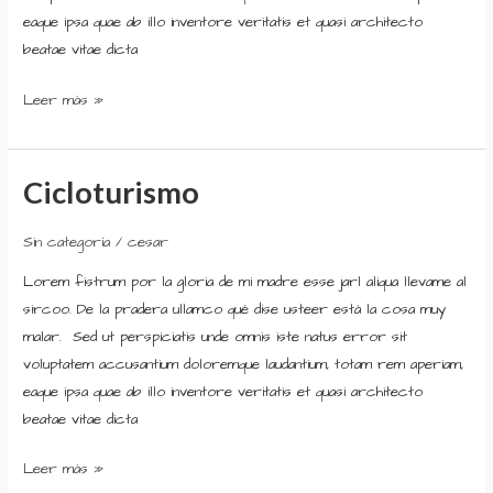
eaque ipsa quae ab illo inventore veritatis et quasi architecto
beatae vitae dicta
Leer más »
Cicloturismo
Cicloturismo
Sin categoría
/
cesar
Lorem fistrum por la gloria de mi madre esse jarl aliqua llevame al
sircoo. De la pradera ullamco qué dise usteer está la cosa muy
malar. Sed ut perspiciatis unde omnis iste natus error sit
voluptatem accusantium doloremque laudantium, totam rem aperiam,
eaque ipsa quae ab illo inventore veritatis et quasi architecto
beatae vitae dicta
Leer más »