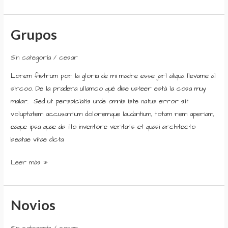
Grupos
Grupos
Sin categoría
/
cesar
Lorem fistrum por la gloria de mi madre esse jarl aliqua llevame al
sircoo. De la pradera ullamco qué dise usteer está la cosa muy
malar. Sed ut perspiciatis unde omnis iste natus error sit
voluptatem accusantium doloremque laudantium, totam rem aperiam,
eaque ipsa quae ab illo inventore veritatis et quasi architecto
beatae vitae dicta
Leer más »
Novios
Novios