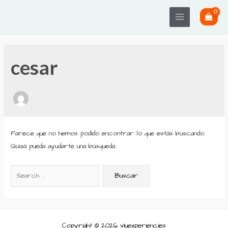
Ir
Main
al
Menu
contenido
Buscar
cesar
por:
Parece que no hemos podido encontrar lo que estás buscando.
Quizá pueda ayudarte una búsqueda.
Copyright © 2026 viuexperiencies