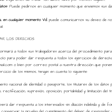
datos:
Puede pedirnos en cualquier momento que enviemos sus dat
ia, en cualquier momento Vd.
puede comunicarnos su deseo de no r
l.
R LOS DERECHOS
rmará a todos sus trabajadores acerca del procedimiento para
colo para poder dar respuesta a todos los ejercicios de derechos
ail.com o bien por correo postal a nuestra dirección que ponem
cicio de los mismos, tengan en cuenta lo siguiente:
to nacional de identidad o pasaporte, los titulares de los datos
ctificación, supresión, oposición, portabilidad y limitación del t
erá dar respuesta a los interesados sin dilación indebida y de form
y conservar la prueba del cumplimiento del deber de responder a 