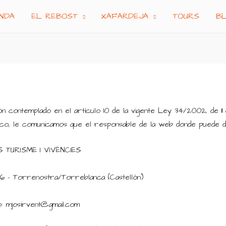
NDA
EL REBOST
XAFARDEJA
TOURS
B
 contemplado en el artículo 10 de la vigente Ley 34/2002, de 11 
co, le comunicamos que el responsable de la web donde puede de
ES TURISME I VIVÈNCIES
2596 – Torrenostra/Torreblanca (Castellón)
: mjosirvent@gmail.com