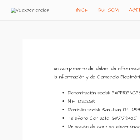
Ir
INICI-
QUI SOM
AGE
al
contenido
En cumplimiento del deber de información
la Información y de Comercio Electróni
Denominación social: EXPERIENC
NIF: 18982611K
Domicilio social: San Juan, 134 1
Teléfono Contacto: 635.519.425
Dirección de correo electrónico