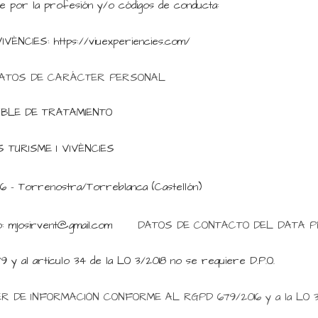
e por la profesión y/o códigos de conducta:
VÈNCIES: https://viuexperiencies.com/
S DE CARÁCTER PERSONAL
BLE DE TRATAMIENTO
ES TURISME I VIVÈNCIES
2596 – Torrenostra/Torreblanca (Castellón)
5
: mjosirvent@gmail.com
DATOS DE CONTACTO DEL DATA PROT
y al artículo 34 de la LO 3/2018 no se requiere D.P.O.
ER DE INFORMACIÓN CONFORME AL RGPD 679/2016 y a la LO 3/