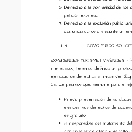
Derecho a la portabilidad de los 
petición expresa.
Derecho a la exclusión publicitar
comunicándonoslo mediante un emai
1.4 COMO PUEDO SOLICITA
EXPERIENCES TURISME I VIVÈNCIES info
interesados; tenemos definido un proto
ejercicio de derechos a mjosirvent@gm
CE. Le pedimos que, siempre para el ejer
Previa presentación de su documen
ejercer sus derechos de acceso, re
es gratuito.
El responsable del tratamiento deb
con un lenguaje claro y sencillo 