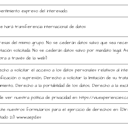
entimiento expreso del interesado.
e hará transferencia internacional de datos
esas del mismo grupo. No se cederán datos salvo que sea neces
tación solicitada. No se cederán datos salvo por mandato legal. As
ra a través de la web)
cho a solicitar el acceso a los datos personales relativos al int
ificación o supresión, Derecho a solicitar la limitación de su tr
amiento, Derecho a la portabilidad de los datos, Derecho a la exclus
e ver nuestra política de privacidad en: https://viuexperiencies.
cite nuestros formularios para el ejercicio de derechos en: (Dir
tado 2.1) www.aepd.es