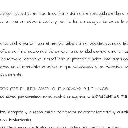
ongan los datos en nuestros formularios de recogida de datos, 
 de un menor, deberá darlo y por lo tanto recoger datos de la p
tos podrá variar con el tiempo debido a los posibles cambios legis
spañola de Protección de Datos y/o la autoridad competente en c
erva el derecho a modificar el presente aviso legal para adapt
gentes en el momento preciso en que se acceda a los websites, a
iódicamente.
 POR EL REGLAMENTO UE 2016/679
Y LO 3/2018
los datos personales:
usted podrá preguntar a EXPERIENCES TURI
ión,
siempre y cuando estén recogidos incorrectamente
; y o sol
e su tratamiento,
nto:
Dejaremos de tratar sus datos, salvo por motivos legales.