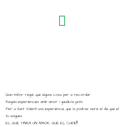
Quin millor regal, que alguna cosa per a recordar.
Regala experiències amb amor i gaudiu-la junts.
Per a Sant Valentí una experiència, que la podràs viure el dia que el
tú vulgues.
EL QUE TINGA UN AMOR, QUE EL CUIDE!!!