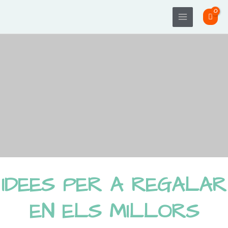
Ir
Main
al
Menu
contenido
IDEES PER A REGALAR
EN ELS MILLORS