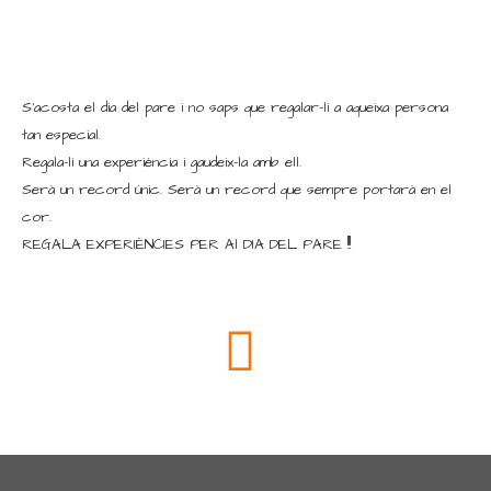
S’acosta el dia del pare i no saps que regalar-li a aqueixa persona
tan especial.
Regala-li una experiència i gaudeix-la amb ell.
Serà un record únic. Serà un record que sempre portarà en el
cor.
REGALA EXPERIÈNCIES PER Al DIA DEL PARE !!!