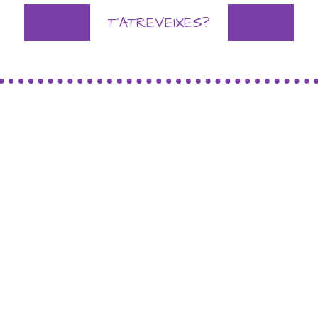
T´ATREVEIXES?
UN DIA DE PASSIÓ