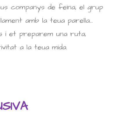
 teus companys de feina, el grup
llament amb la teua parella…
 i et preparem una ruta,
vitat a la teua mida.
USIVA