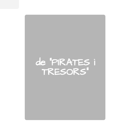
de "PIRATES i
"
TRESORS"