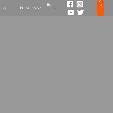
LOG
CONTACTA´NS