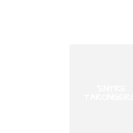
"ENTRE
DES DEL COR"
TARONGERS