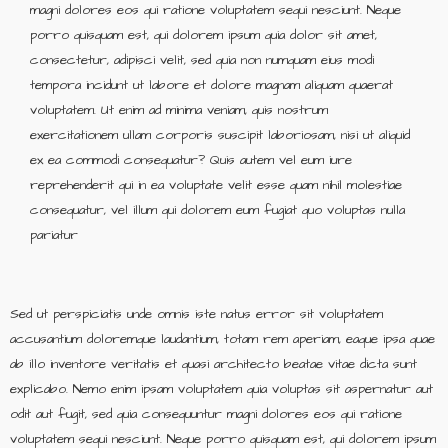
magni dolores eos qui ratione voluptatem sequi nesciunt. Neque
porro quisquam est, qui dolorem ipsum quia dolor sit amet,
consectetur, adipisci velit, sed quia non numquam eius modi
tempora incidunt ut labore et dolore magnam aliquam quaerat
voluptatem. Ut enim ad minima veniam, quis nostrum
exercitationem ullam corporis suscipit laboriosam, nisi ut aliquid
ex ea commodi consequatur? Quis autem vel eum iure
reprehenderit qui in ea voluptate velit esse quam nihil molestiae
consequatur, vel illum qui dolorem eum fugiat quo voluptas nulla
pariatur
Sed ut perspiciatis unde omnis iste natus error sit voluptatem
accusantium doloremque laudantium, totam rem aperiam, eaque ipsa quae
ab illo inventore veritatis et quasi architecto beatae vitae dicta sunt
explicabo. Nemo enim ipsam voluptatem quia voluptas sit aspernatur aut
odit aut fugit, sed quia consequuntur magni dolores eos qui ratione
voluptatem sequi nesciunt. Neque porro quisquam est, qui dolorem ipsum