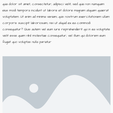
quia dolor sit amet, consectetur, adipisci velit, sed quia non numquam
eius modi tempora incidunt ut labore et dolore magnam aliquam quaerat
voluptatem. Ut enim ad minima veniam, quis nostrum exercitationem ullam
corporis suscipit laboriosam, nisi ut aliquid ex ea commodi
consequatur? Quis autem vel eum iure reprehenderit qui in ea voluptate
velit esse quam nihil molestiae consequatur, vel illum qui dolorem eum
fugiat quo voluptas nulla pariatur