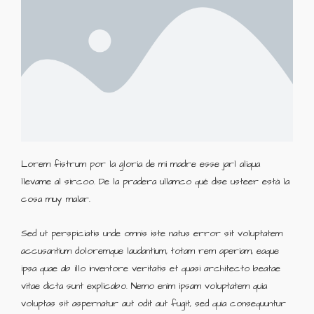
Lorem fistrum por la gloria de mi madre esse jarl aliqua
llevame al sircoo. De la pradera ullamco qué dise usteer está la
cosa muy malar.
Sed ut perspiciatis unde omnis iste natus error sit voluptatem
accusantium doloremque laudantium, totam rem aperiam, eaque
ipsa quae ab illo inventore veritatis et quasi architecto beatae
vitae dicta sunt explicabo. Nemo enim ipsam voluptatem quia
voluptas sit aspernatur aut odit aut fugit, sed quia consequuntur