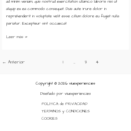
ad minim veniam, quis nostrud exercitation ullamco laboris nisi ut
aliquip ex ea commodo consequat. Duis aute irure dolor in
reprehenderit in voluptate velit esse cillum dolore eu fugiat nulla
pariatur. Excepteur sint occaecat
Leer más »
←
Anterior
1
…
3
4
Copyright © 2026 viuexperiencies
Diseñado por viuexperiencies
POLÍTICA de PRIVACIDAD
TERMINOS y CONDICIONES
COOKIES