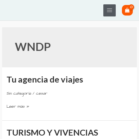
Ir
Main
al
Menu
contenido
Paginación
de
WNDP
entradas
Tu agencia de viajes
Tu
agencia
de
Sin categoría
/
cesar
viajes
Leer más »
TURISMO Y VIVENCIAS
TURISMO
Y