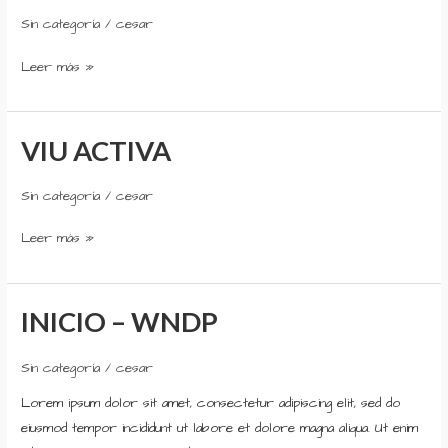
VIVENCIAS
Sin categoría
/
cesar
Leer más »
VIU ACTIVA
VIU
ACTIVA
Sin categoría
/
cesar
Leer más »
INICIO – WNDP
INICIO
–
WNDP
Sin categoría
/
cesar
Lorem ipsum dolor sit amet, consectetur adipiscing elit, sed do
eiusmod tempor incididunt ut labore et dolore magna aliqua. Ut enim