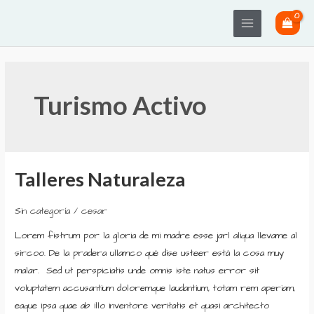
Ir
Main
al
Menu
contenido
Turismo Activo
Talleres Naturaleza
Talleres
Naturaleza
Sin categoría
/
cesar
Lorem fistrum por la gloria de mi madre esse jarl aliqua llevame al
sircoo. De la pradera ullamco qué dise usteer está la cosa muy
malar. Sed ut perspiciatis unde omnis iste natus error sit
voluptatem accusantium doloremque laudantium, totam rem aperiam,
eaque ipsa quae ab illo inventore veritatis et quasi architecto