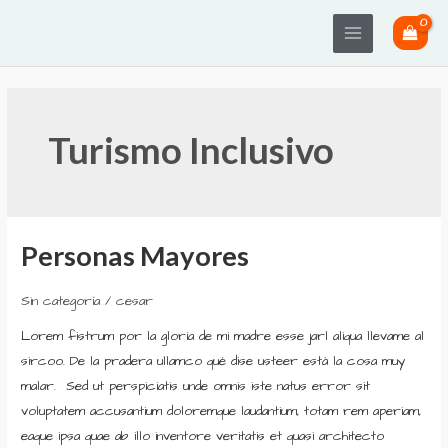
Ir
Main
al
Menu
contenido
Turismo Inclusivo
Personas Mayores
Personas
Mayores
Sin categoría
/
cesar
Lorem fistrum por la gloria de mi madre esse jarl aliqua llevame al
sircoo. De la pradera ullamco qué dise usteer está la cosa muy
malar. Sed ut perspiciatis unde omnis iste natus error sit
voluptatem accusantium doloremque laudantium, totam rem aperiam,
eaque ipsa quae ab illo inventore veritatis et quasi architecto