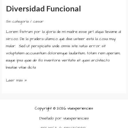
Diversidad Funcional
Diversidad
Funcional
Sin categoría
/
cesar
Lorem fistrum por la gloria de mi madre esse jarl aliqua llevame al
sircoo. De la pradera ullamco qué dise usteer está la cosa muy
malar. Sed ut perspiciatis unde omnis iste natus error sit
voluptatem accusantium doloremque laudantium, totam rem aperiam,
eaque ipsa quae ab illo inventore veritatis et quasi architecto
beatae vitae dicta
Leer más »
Copyright © 2026 viuexperiencies
Diseñado por viuexperiencies