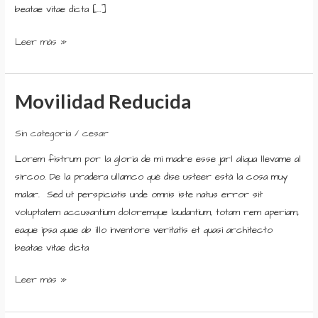
beatae vitae dicta […]
Leer más »
Movilidad Reducida
Movilidad
Reducida
Sin categoría
/
cesar
Lorem fistrum por la gloria de mi madre esse jarl aliqua llevame al
sircoo. De la pradera ullamco qué dise usteer está la cosa muy
malar. Sed ut perspiciatis unde omnis iste natus error sit
voluptatem accusantium doloremque laudantium, totam rem aperiam,
eaque ipsa quae ab illo inventore veritatis et quasi architecto
beatae vitae dicta
Leer más »