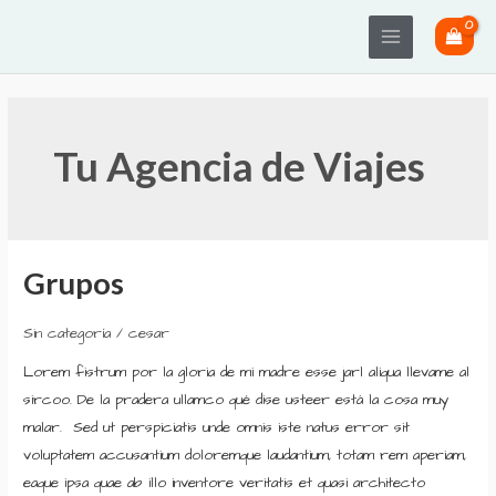
Ir
Main
al
Menu
contenido
Tu Agencia de Viajes
Grupos
Grupos
Sin categoría
/
cesar
Lorem fistrum por la gloria de mi madre esse jarl aliqua llevame al
sircoo. De la pradera ullamco qué dise usteer está la cosa muy
malar. Sed ut perspiciatis unde omnis iste natus error sit
voluptatem accusantium doloremque laudantium, totam rem aperiam,
eaque ipsa quae ab illo inventore veritatis et quasi architecto