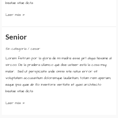
beatae vitae dicta
Leer más »
Senior
Senior
Sin categoría
/
cesar
Lorem fistrum por la gloria de mi madre esse jarl aliqua llevame al
sircoo. De la pradera ullamco qué dise usteer está la cosa muy
malar. Sed ut perspiciatis unde omnis iste natus error sit
voluptatem accusantium doloremque laudantium, totam rem aperiam,
eaque ipsa quae ab illo inventore veritatis et quasi architecto
beatae vitae dicta
Leer más »