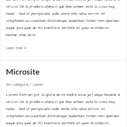
sircoo. De la pradera ullamco qué dise usteer está la cosa muy
malar. Sed ut perspiciatis unde omnis iste natus error sit
voluptatem accusantium doloremque laudantium, totam rem aperiam,
eaque ipsa quae ab illo inventore veritatis et quasi architecto
beatae vitae dicta
Leer más »
Microsite
Microsite
Sin categoría
/
cesar
Lorem fistrum por la gloria de mi madre esse jarl aliqua llevame al
sircoo. De la pradera ullamco qué dise usteer está la cosa muy
malar. Sed ut perspiciatis unde omnis iste natus error sit
voluptatem accusantium doloremque laudantium, totam rem aperiam,
eaque ipsa quae ab illo inventore veritatis et quasi architecto