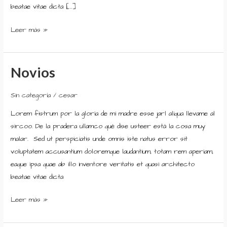
beatae vitae dicta […]
Leer más »
Novios
Novios
Sin categoría
/
cesar
Lorem fistrum por la gloria de mi madre esse jarl aliqua llevame al
sircoo. De la pradera ullamco qué dise usteer está la cosa muy
malar. Sed ut perspiciatis unde omnis iste natus error sit
voluptatem accusantium doloremque laudantium, totam rem aperiam,
eaque ipsa quae ab illo inventore veritatis et quasi architecto
beatae vitae dicta
Leer más »