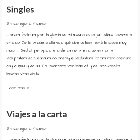
Singles
Singles
Sin categoría
/
cesar
Lorem fistrum por la gloria de mi madre esse jarl aliqua llevame al
sircoo. De la pradera ullamco qué dise usteer está la cosa muy
malar. Sed ut perspiciatis unde omnis iste natus error sit
voluptatem accusantium doloremque laudantium, totam rem aperiam,
eaque ipsa quae ab illo inventore veritatis et quasi architecto
beatae vitae dicta
Leer más »
Viajes a la carta
Viajes
a
la
Sin categoría
/
cesar
carta
Lorem fistrum por la gloria de mi madre esse jarl aliqua llevame al