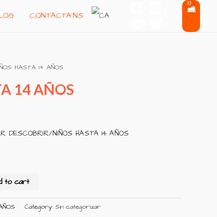
LOG
CONTACTA´NS
IÑOS HASTA 14 AÑOS
A 14 AÑOS
R DESCOBRIR/NIÑOS HASTA 14 AÑOS
d to cart
-AÑOS
Category:
Sin categorizar