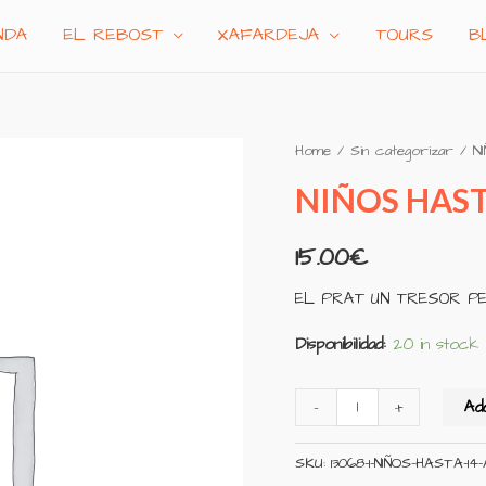
NDA
EL REBOST
XAFARDEJA
TOURS
B
NIÑOS
Home
/
Sin categorizar
/ N
HASTA
NIÑOS HAST
14
AÑOS
15.00
€
quantity
EL PRAT UN TRESOR PE
Disponibilidad:
20 in stock
-
+
Ad
SKU:
13068-1-NIÑOS-HASTA-14