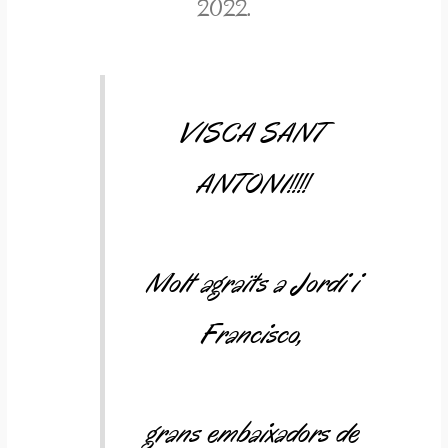
2022.
VISCA SANT
ANTONI!!!!
Molt agraïts a Jordi i
Francisco,
grans embaixadors de