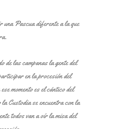
r una Pascua diferente a la que
ra.
do de las campanas la gente del
participar en la procesión del
 ese momento es el cántico del
 la Custodia se encuentra con la
nte todos van a oír la misa del
rección.