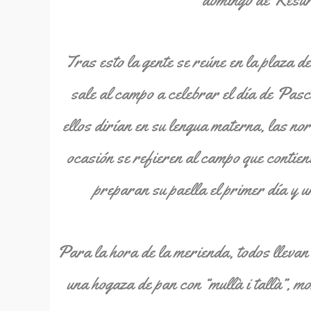
Tras esto la gente se reúne en la plaza de
sale al campo a celebrar el día de Pasc
ellos dirían en su lengua materna, las no
ocasión se refieren al campo que contiene
preparan su paella el primer día y u
Para la hora de la merienda, todos llevan
una hogaza de pan con “mullà i tallà”, m