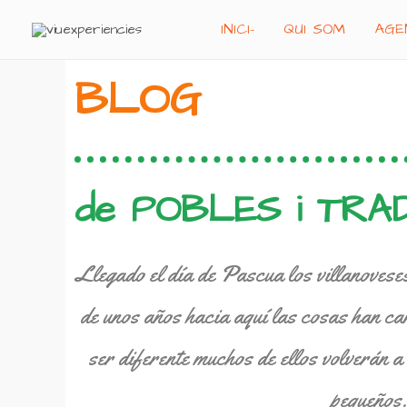
Ir
INICI-
QUI SOM
AGE
al
contenido
BLOG
de POBLES i TRAD
Llegado el día de Pascua los villanoveses
de unos años hacia aquí las cosas han ca
ser diferente muchos de ellos volverán a
pequeños.