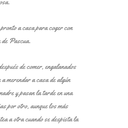
osa.
 pronto a casa para coger con
a de Pascua.
después de comer, engalanados
n a merendar a casa de algún
madre y pasan la tarde en una
iñas por otro, aunque los más
tea a otra cuando se despista la