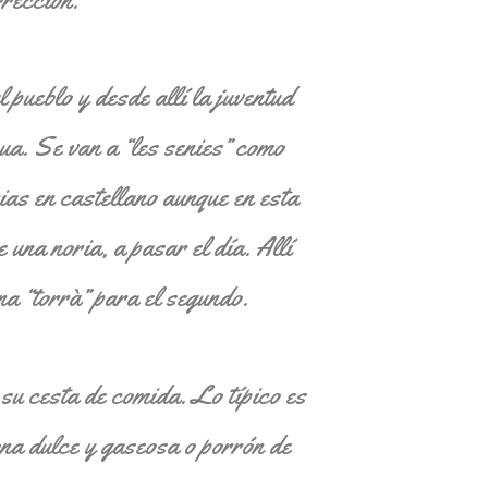
l pueblo y desde allí la juventud
ua. Se van a “les senies” como
rias en castellano aunque en esta
 una noria, a pasar el día. Allí
na “torrà” para el segundo.
 su cesta de comida. Lo típico es
ona dulce y gaseosa o porrón de