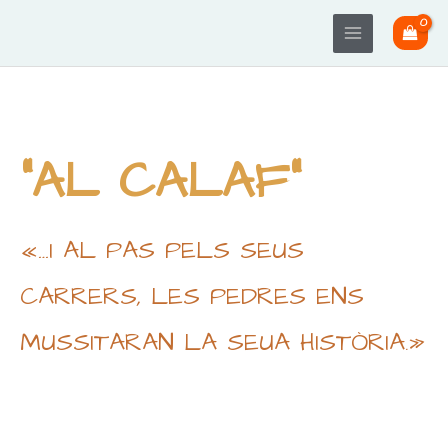
Ir
Main
al
Menu
contenido
"AL CALAF"
«…I AL PAS PELS SEUS
CARRERS, LES PEDRES ENS
MUSSITARAN LA SEUA HISTÒRIA.»