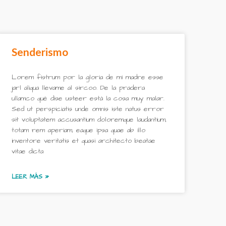
Senderismo
Lorem fistrum por la gloria de mi madre esse
jarl aliqua llevame al sircoo. De la pradera
ullamco qué dise usteer está la cosa muy malar.
Sed ut perspiciatis unde omnis iste natus error
sit voluptatem accusantium doloremque laudantium,
totam rem aperiam, eaque ipsa quae ab illo
inventore veritatis et quasi architecto beatae
vitae dicta
LEER MÁS »