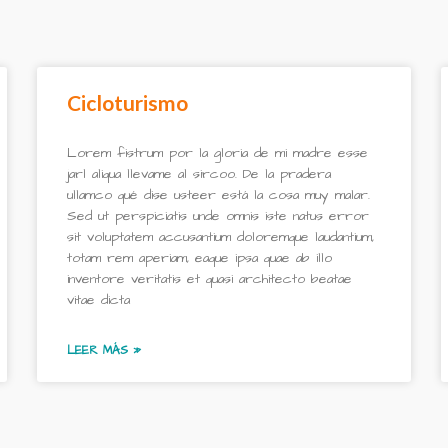
Cicloturismo
Lorem fistrum por la gloria de mi madre esse
jarl aliqua llevame al sircoo. De la pradera
ullamco qué dise usteer está la cosa muy malar.
Sed ut perspiciatis unde omnis iste natus error
sit voluptatem accusantium doloremque laudantium,
totam rem aperiam, eaque ipsa quae ab illo
inventore veritatis et quasi architecto beatae
vitae dicta
LEER MÁS »