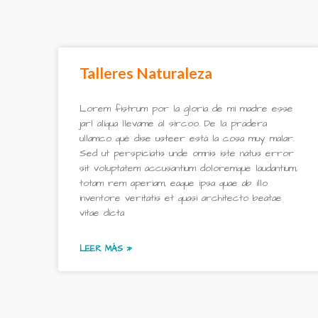
Talleres Naturaleza
Lorem fistrum por la gloria de mi madre esse
jarl aliqua llevame al sircoo. De la pradera
ullamco qué dise usteer está la cosa muy malar.
Sed ut perspiciatis unde omnis iste natus error
sit voluptatem accusantium doloremque laudantium,
totam rem aperiam, eaque ipsa quae ab illo
inventore veritatis et quasi architecto beatae
vitae dicta
LEER MÁS »